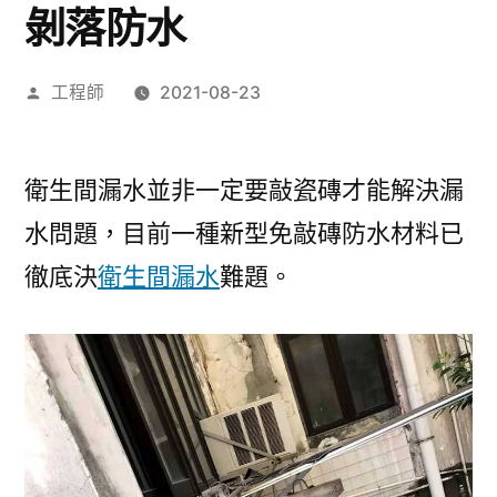
剝落防水
作
工程師
2021-08-23
者：
衛生間漏水並非一定要敲瓷磚才能解決漏
水問題，目前一種新型免敲磚防水材料已
徹底決
衛生間漏水
難題。