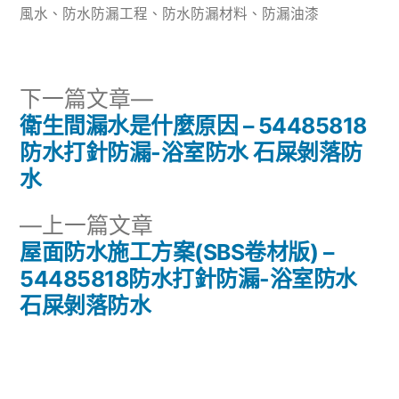
風水
、
防水防漏工程
、
防水防漏材料
、
防漏油漆
下
下一篇文章
一
衛生間漏水是什麼原因 – 54485818
文
篇
防水打針防漏-浴室防水 石屎剝落防
章
文
水
章：
導
下
上一篇文章
一
屋面防水施工方案(SBS卷材版) –
覽
篇
54485818防水打針防漏-浴室防水
文
石屎剝落防水
章：