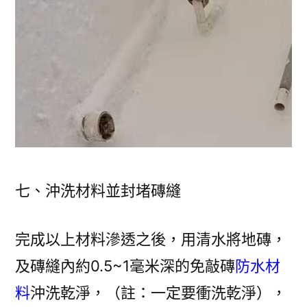
七、沖洗材料並封堵磚縫
完成以上材料滲透之後，用清水將地磚，
及磚縫內約0.5~1毫米深的免敲磚
防水材
料
沖洗乾淨，（註：一定要衝洗乾淨），