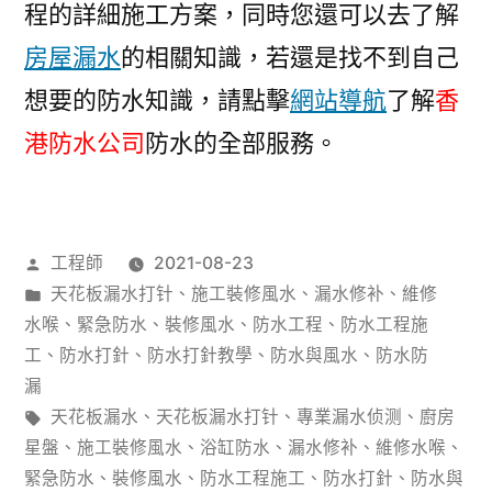
程的詳細施工方案，同時您還可以去了解
房屋漏水
的相關知識，若還是找不到自己
想要的防水知識，請點擊
網站導航
了解
香
港防水公司
防水的全部服務。
作
工程師
2021-08-23
者：
分
天花板漏水打针
、
施工裝修風水
、
漏水修补
、
維修
類：
水喉
、
緊急防水
、
裝修風水
、
防水工程
、
防水工程施
工
、
防水打針
、
防水打針教學
、
防水與風水
、
防水防
漏
標
天花板漏水
、
天花板漏水打针
、
專業漏水侦测
、
廚房
籤:
星盤
、
施工裝修風水
、
浴缸防水
、
漏水修补
、
維修水喉
、
緊急防水
、
裝修風水
、
防水工程施工
、
防水打針
、
防水與