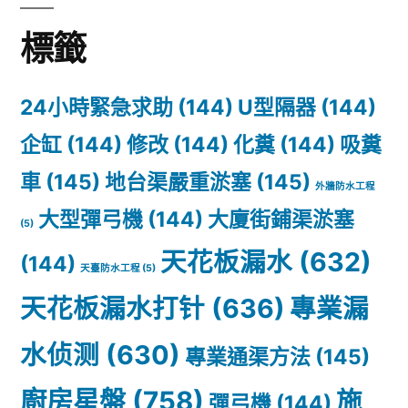
標籤
24小時緊急求助
(144)
U型隔器
(144)
企缸
(144)
修改
(144)
化糞
(144)
吸糞
車
(145)
地台渠嚴重淤塞
(145)
外牆防水工程
大型彈弓機
(144)
大廈街鋪渠淤塞
(5)
天花板漏水
(632)
(144)
天臺防水工程
(5)
天花板漏水打针
(636)
專業漏
水侦测
(630)
專業通渠方法
(145)
廚房星盤
(758)
施
彈弓機
(144)