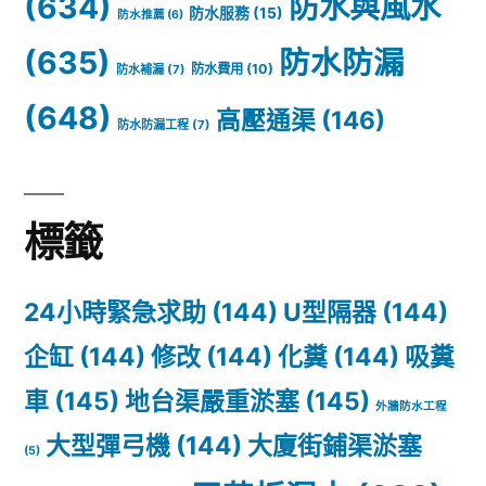
(634)
防水與風水
防水服務
(15)
防水推薦
(6)
(635)
防水防漏
防水費用
(10)
防水補漏
(7)
(648)
高壓通渠
(146)
防水防漏工程
(7)
標籤
24小時緊急求助
(144)
U型隔器
(144)
企缸
(144)
修改
(144)
化糞
(144)
吸糞
車
(145)
地台渠嚴重淤塞
(145)
外牆防水工程
大型彈弓機
(144)
大廈街鋪渠淤塞
(5)