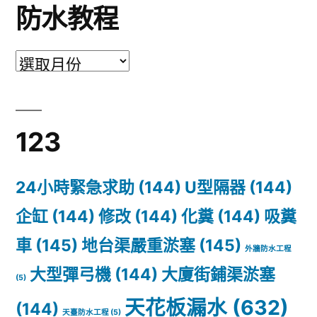
防水教程
123
24小時緊急求助
(144)
U型隔器
(144)
企缸
(144)
修改
(144)
化糞
(144)
吸糞
車
(145)
地台渠嚴重淤塞
(145)
外牆防水工程
大型彈弓機
(144)
大廈街鋪渠淤塞
(5)
天花板漏水
(632)
(144)
天臺防水工程
(5)