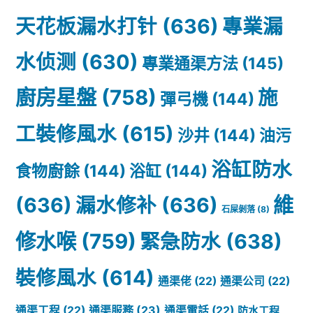
天花板漏水打针
(636)
專業漏
水侦测
(630)
專業通渠方法
(145)
廚房星盤
(758)
施
彈弓機
(144)
工裝修風水
(615)
沙井
(144)
油污
浴缸防水
食物廚餘
(144)
浴缸
(144)
(636)
漏水修补
(636)
維
石屎剝落
(8)
修水喉
(759)
緊急防水
(638)
裝修風水
(614)
通渠佬
(22)
通渠公司
(22)
通渠服務
(23)
通渠工程
(22)
通渠電話
(22)
防水工程