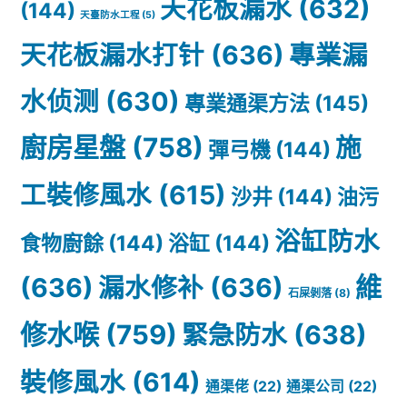
天花板漏水
(632)
(144)
天臺防水工程
(5)
天花板漏水打针
(636)
專業漏
水侦测
(630)
專業通渠方法
(145)
廚房星盤
(758)
施
彈弓機
(144)
工裝修風水
(615)
沙井
(144)
油污
浴缸防水
食物廚餘
(144)
浴缸
(144)
(636)
漏水修补
(636)
維
石屎剝落
(8)
修水喉
(759)
緊急防水
(638)
裝修風水
(614)
通渠佬
(22)
通渠公司
(22)