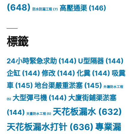
(648)
高壓通渠
(146)
防水防漏工程
(7)
標籤
24小時緊急求助
(144)
U型隔器
(144)
企缸
(144)
修改
(144)
化糞
(144)
吸糞
車
(145)
地台渠嚴重淤塞
(145)
外牆防水工程
大型彈弓機
(144)
大廈街鋪渠淤塞
(5)
天花板漏水
(632)
(144)
天臺防水工程
(5)
天花板漏水打针
(636)
專業漏