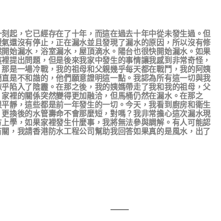
一刻起，它已經存在了十年，而這在過去十年中從未發生過。但
暖氣還沒有停止，正在漏水並且發現了漏水的原因，所以沒有修
然開始漏水，浴室漏水，屋頂滴水。陽台也很快開始漏水。如果
這裡提出問題，但是後來我家中發生的事情讓我感到非常奇怪，
。那是一場冷戰，我的祖母和父親幾乎每天都在戰鬥，我的阿姨
簡直是不和諧的，他們願意證明這一點。我認為所有這一切與我
似乎陷入了陰霾。在那之後，我的姨媽帶走了我和我的祖母，父
。家裡的關係突然變得更加融洽，但馬桶仍然在漏水。在那之
很平靜，這些都是前一年發生的一切。今天，我看到廚房和衛生
。更換後的水管壽命不會那麼短，對嗎？我非常擔心這次漏水現
方上學，如果家裡發生什麼事，我將無法參與調解。有人可能認
有關，我請香港防水工程公司幫助我回答如果真的是風水，出了