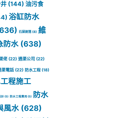
沙井
(144)
油污食
浴缸防水
44)
636)
維
石屎剝落
(8)
急防水
(638)
渠佬
(22)
通渠公司
(22)
通渠電話
(22)
防水工程
(18)
水工程施工
防水
設計
(5)
防水工程費用
(5)
與風水
(628)