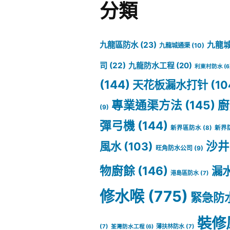
分類
九龍區防水
(23)
九龍
九龍城通渠
(10)
司
(22)
九龍防水工程
(20)
利東村防水
(6
(144)
天花板漏水打针
(10
專業通渠方法
(145)
廚
(9)
彈弓機
(144)
新界區防水
(8)
新界
沙井
風水
(103)
旺角防水公司
(9)
物廚餘
(146)
漏
港島區防水
(7)
修水喉
(775)
緊急防
裝修
(7)
薄扶林防水
(7)
荃灣防水工程
(6)