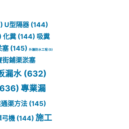
)
U型隔器
(144)
)
化糞
(144)
吸糞
淤塞
(145)
外牆防水工程
(5)
廈街鋪渠淤塞
板漏水
(632)
636)
專業漏
業通渠方法
(145)
施工
彈弓機
(144)