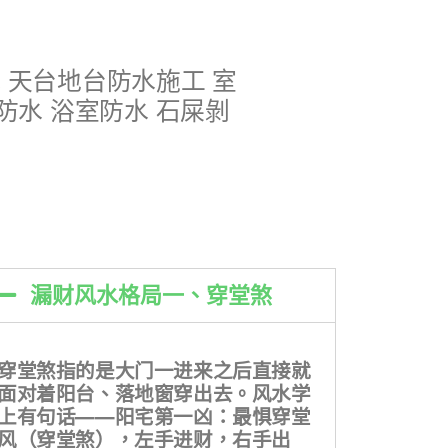
水 天台地台防水施工 室
防水 浴室防水 石屎剝
漏财风水格局一、穿堂煞
穿堂煞指的是大门一进来之后直接就
面对着阳台、落地窗穿出去。风水学
上有句话——阳宅第一凶：最惧穿堂
风（穿堂煞），左手进财，右手出