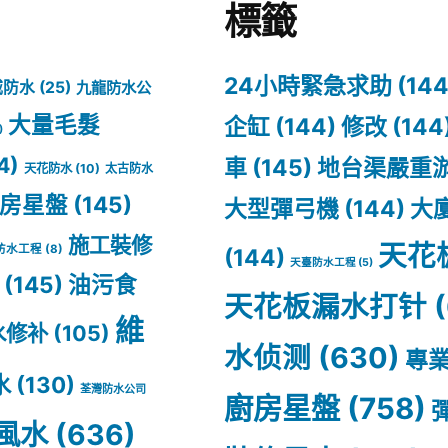
標籤
24小時緊急求助
(144
城防水
(25)
九龍防水公
大量毛髮
企缸
(144)
修改
(144
)
4)
車
(145)
地台渠嚴重
天花防水
(10)
太古防水
房星盤
(145)
大型彈弓機
(144)
大
施工裝修
天花
防水工程
(8)
(144)
天臺防水工程
(5)
(145)
油污食
天花板漏水打针
(
維
水修补
(105)
水侦测
(630)
專
水
(130)
荃灣防水公司
廚房星盤
(758)
風水
(636)