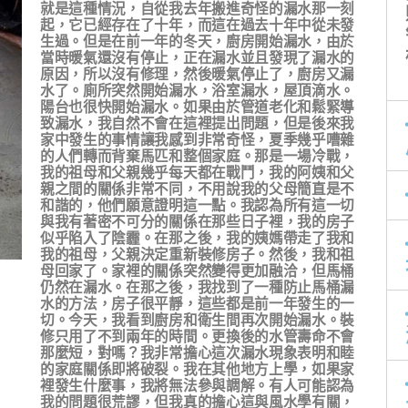
就是這種情況，自從我去年搬進奇怪的漏水那一刻
起，它已經存在了十年，而這在過去十年中從未發
生過。但是在前一年的冬天，廚房開始漏水，由於
當時暖氣還沒有停止，正在漏水並且發現了漏水的
原因，所以沒有修理，然後暖氣停止了，廚房又漏
水了。廁所突然開始漏水，浴室漏水，屋頂滴水。
陽台也很快開始漏水。如果由於管道老化和鬆緊導
致漏水，我自然不會在這裡提出問題，但是後來我
家中發生的事情讓我感到非常奇怪，夏季幾乎嘈雜
的人們轉而背棄馬匹和整個家庭。那是一場冷戰，
我的祖母和父親幾乎每天都在戰鬥，我的阿姨和父
親之間的關係非常不同，不用說我的父母簡直是不
和諧的，他們願意證明這一點。我認為所有這一切
與我有著密不可分的關係在那些日子裡，我的房子
似乎陷入了陰霾。在那之後，我的姨媽帶走了我和
我的祖母，父親決定重新裝修房子。然後，我和祖
母回家了。家裡的關係突然變得更加融洽，但馬桶
仍然在漏水。在那之後，我找到了一種防止馬桶漏
水的方法，房子很平靜，這些都是前一年發生的一
切。今天，我看到廚房和衛生間再次開始漏水。裝
修只用了不到兩年的時間。更換後的水管壽命不會
那麼短，對嗎？我非常擔心這次漏水現象表明和睦
的家庭關係即將破裂。我在其他地方上學，如果家
裡發生什麼事，我將無法參與調解。有人可能認為
我的問題很荒謬，但我真的擔心這與風水學有關，