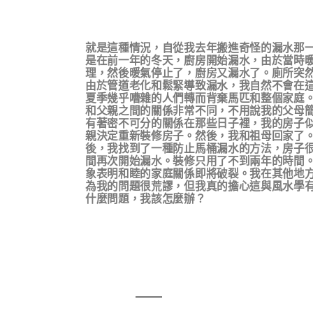
就是這種情況，自從我去年搬進奇怪的漏水那
是在前一年的冬天，廚房開始漏水，由於當時
理，然後暖氣停止了，廚房又漏水了。廁所突
由於管道老化和鬆緊導致漏水，我自然不會在
夏季幾乎嘈雜的人們轉而背棄馬匹和整個家庭
和父親之間的關係非常不同，不用說我的父母
有著密不可分的關係在那些日子裡，我的房子
親決定重新裝修房子。然後，我和祖母回家了
後，我找到了一種防止馬桶漏水的方法，房子
間再次開始漏水。裝修只用了不到兩年的時間
象表明和睦的家庭關係即將破裂。我在其他地
為我的問題很荒謬，但我真的擔心這與風水學
什麼問題，我該怎麼辦？