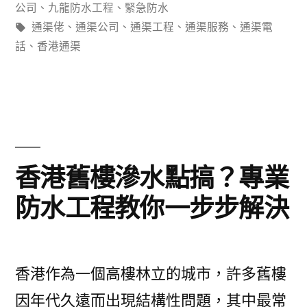
好
類：
公司
、
九龍防水工程
、
緊急防水
頭
標
通渠佬
、
通渠公司
、
通渠工程
、
通渠服務
、
通渠電
籤:
話
、
香港通渠
痕？
防
水
防
漏
香港舊樓滲水點搞？專業
5
防水工程教你一步步解決
大
技
巧
香港作為一個高樓林立的城市，許多舊樓
即
因年代久遠而出現結構性問題，其中最常