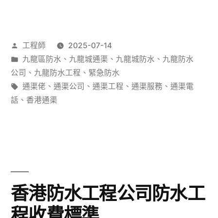
決
港
村
作
工程師
2025-07-14
屋
者：
分
九龍區防水
、
九龍城通渠
、
九龍城防水
、
九龍防水
滲
類：
公司
、
九龍防水工程
、
緊急防水
水
標
通渠佬
、
通渠公司
、
通渠工程
、
通渠服務
、
通渠電
籤:
話
、
香港通渠
問
題：
防
水
防
香港防水工程公司防水工
漏
程收費標準