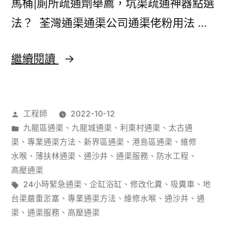
馬桶|廁所疏通劑舉薦，坑渠疏通神器點選
案
法？ 荃灣通渠通渠公司通渠佬粉用法 …
通
繼續閱讀
渠
佬
作
工程師
2022-10-12
粉
者：
分
九龍區通渠
、
九龍城通渠
、
利東村通渠
、
太古通
用
類：
渠
、
專業通渠方法
、
新界區通渠
、
港島區通渠
、
維修
法
水喉
、
薄扶林通渠
、
通沙井
、
通渠服務
、
防水工程
、
高壓通渠
管
標
24小時緊急通渠
、
企缸浴缸
、
修改化糞
、
吸糞車
、
地
道
籤:
台渠嚴重淤塞
、
專業通渠方法
、
維修水喉
、
通沙井
、
通
渠
、
通渠服務
、
高壓通渠
疏