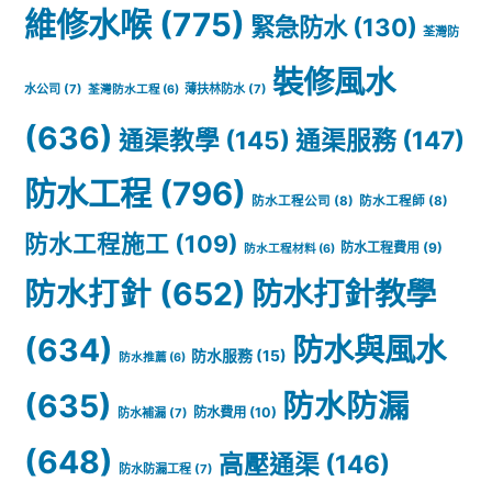
維修水喉
(775)
緊急防水
(130)
荃灣防
馬
裝修風水
桶|
水公司
(7)
薄扶林防水
(7)
荃灣防水工程
(6)
廁
(636)
通渠教學
(145)
通渠服務
(147)
所
防水工程
(796)
防水工程公司
(8)
防水工程師
(8)
疏
防水工程施工
(109)
防水工程費用
(9)
通
防水工程材料
(6)
防水打針
(652)
防水打針教學
劑
舉
(634)
防水與風水
防水服務
(15)
防水推薦
(6)
薦，
(635)
防水防漏
防水費用
(10)
防水補漏
(7)
坑
(648)
高壓通渠
(146)
渠
防水防漏工程
(7)