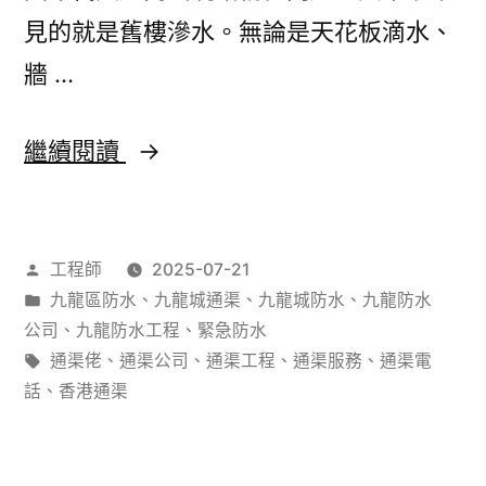
刻
見的就是舊樓滲水。無論是天花板滴水、
幫
牆 …
你
止
香
繼續閱讀
漏
港
舊
作
工程師
2025-07-21
樓
者：
分
九龍區防水
、
九龍城通渠
、
九龍城防水
、
九龍防水
滲
類：
公司
、
九龍防水工程
、
緊急防水
水
標
通渠佬
、
通渠公司
、
通渠工程
、
通渠服務
、
通渠電
籤:
話
、
香港通渠
點
搞？