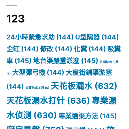
教
123
程
24小時緊急求助
(144)
U型隔器
(144)
企缸
(144)
修改
(144)
化糞
(144)
吸糞
車
(145)
地台渠嚴重淤塞
(145)
外牆防水工程
大型彈弓機
(144)
大廈街鋪渠淤塞
(5)
天花板漏水
(632)
(144)
天臺防水工程
(5)
天花板漏水打针
(636)
專業漏
水侦测
(630)
專業通渠方法
(145)