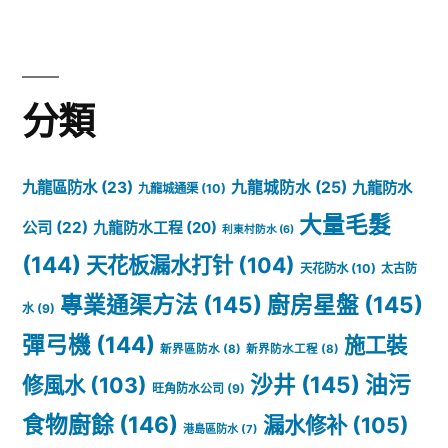
通
劑
邊
分類
個
牌
九龍區防水
(23)
九龍城防水
(25)
九龍防水
九龍城通渠
(10)
子
大量毛髮
公司
(22)
九龍防水工程
(20)
利東村防水
(6)
好
(144)
天花板漏水打针
(104)
天花防水
(10)
太古防
用？
專業通渠方法
(145)
廚房星盤
(145)
水
(9)
2023
彈弓機
(144)
施工裝
新界區防水
(8)
新界防水工程
(8)
年
沙井
(145)
油污
修風水
(103)
旺角防水公司
(9)
坑
食物廚餘
(146)
漏水修补
(105)
港島區防水
(7)
渠|