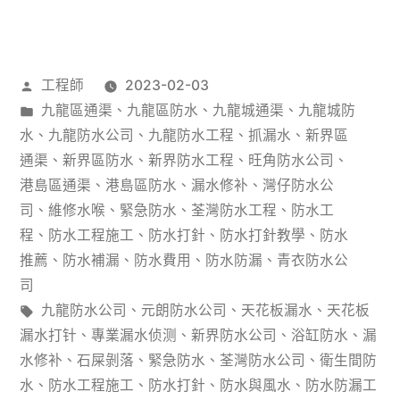
水
防
作
工程師
2023-02-03
漏】
者：
分
九龍區通渠
、
九龍區防水
、
九龍城通渠
、
九龍城防
商
類：
水
、
九龍防水公司
、
九龍防水工程
、
抓漏水
、
新界區
場
通渠
、
新界區防水
、
新界防水工程
、
旺角防水公司
、
港島區通渠
、
港島區防水
、
漏水修补
、
灣仔防水公
電
司
、
維修水喉
、
緊急防水
、
荃灣防水工程
、
防水工
梯
程
、
防水工程施工
、
防水打針
、
防水打針教學
、
防水
推薦
、
防水補漏
、
防水費用
、
防水防漏
、
青衣防水公
廳
司
設
標
九龍防水公司
、
元朗防水公司
、
天花板漏水
、
天花板
計
籤:
漏水打针
、
專業漏水侦测
、
新界防水公司
、
浴缸防水
、
漏
水修补
、
石屎剝落
、
緊急防水
、
荃灣防水公司
、
衛生間防
各
水
、
防水工程施工
、
防水打針
、
防水與風水
、
防水防漏工