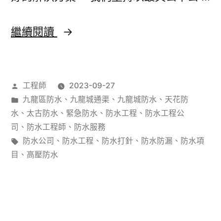
香
繼續閱讀
港
防
作
工程師
2023-09-27
水
者：
分
九龍區防水
、
九龍城通渠
、
九龍城防水
、
天花防
工
類：
水
、
太古防水
、
緊急防水
、
防水工程
、
防水工程公
程
司
、
防水工程師
、
防水服務
標
防水公司
、
防水工程
、
防水打針
、
防水防漏
、
防水項
公
籤:
目
、
高壓防水
司
防
水