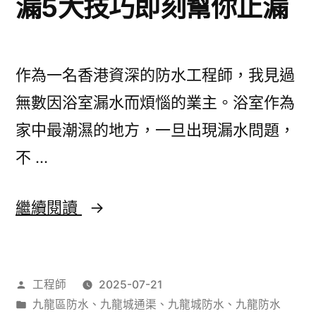
漏5大技巧即刻幫你止漏
槍
清
潔
作為一名香港資深的防水工程師，我見過
地
無數因浴室漏水而煩惱的業主。浴室作為
下
家中最潮濕的地方，一旦出現漏水問題，
管
不 …
道？
浴
繼續閱讀
室
漏
作
工程師
2025-07-21
水
者：
分
九龍區防水
、
九龍城通渠
、
九龍城防水
、
九龍防水