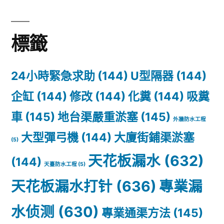
疏
通
標籤
神
器
24小時緊急求助
(144)
U型隔器
(144)
點
企缸
(144)
修改
(144)
化糞
(144)
吸糞
選
車
(145)
地台渠嚴重淤塞
(145)
外牆防水工程
法？
大型彈弓機
(144)
大廈街鋪渠淤塞
(5)
（9
天花板漏水
(632)
(144)
月
天臺防水工程
(5)
天花板漏水打针
(636)
專業漏
更
新）
水侦测
(630)
專業通渠方法
(145)