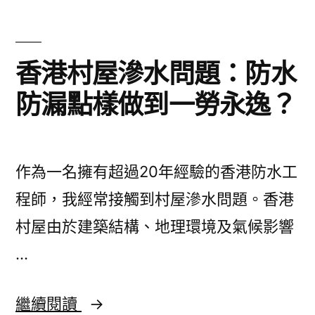
專
業
防
香港村屋滲水問題：防水
水
防漏點樣做到一勞永逸？
工
程
教
作為一名擁有超過20年經驗的香港防水工
你
程師，我經常接觸到村屋滲水問題。香港
一
村屋由於建築結構、地理環境及氣候影響
步
…
步
解
香
繼續閱讀