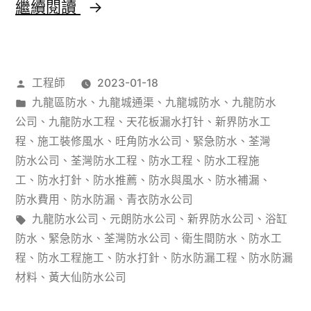
香
繼續閱讀
漏
港
方
荃
案
作
工程師
2023-01-18
灣
（防
者：
分
九龍區防水
、
九龍城通渠
、
九龍城防水
、
九龍防水
花
類：
公司
、
九龍防水工程
、
天花板漏水打针
、
新界防水工
水
園
程
、
施工裝修風水
、
旺角防水公司
、
緊急防水
、
荃灣
工
防水公司
、
荃灣防水工程
、
防水工程
、
防水工程施
小
程
工
、
防水打針
、
防水推薦
、
防水與風水
、
防水補漏
、
區
防水費用
、
防水防漏
、
青衣防水公司
標
標
九龍防水公司
、
元朗防水公司
、
新界防水公司
、
浴缸
1#
準）
籤:
防水
、
緊急防水
、
荃灣防水公司
、
衛生間防水
、
防水工
樓
程
、
防水工程施工
、
防水打針
、
防水防漏工程
、
防水防漏
防
材料
、
黃大仙防水公司
水