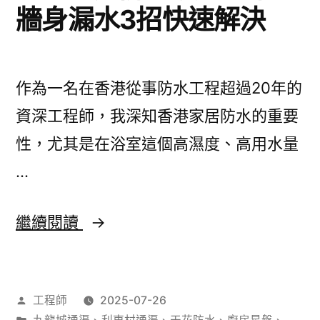
牆身漏水3招快速解決
作為一名在香港從事防水工程超過20年的
資深工程師，我深知香港家居防水的重要
性，尤其是在浴室這個高濕度、高用水量
…
香
繼續閱讀
港
家
作
工程師
2025-07-26
居
者：
分