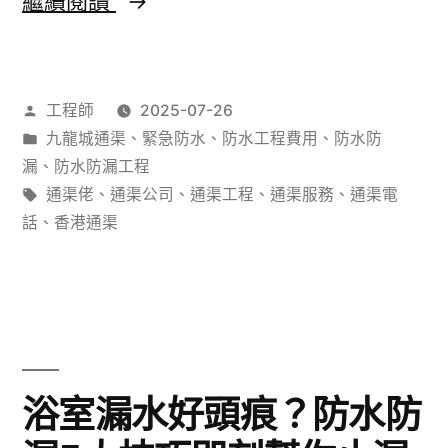
繼續閱讀
港
通
作
工程師
2025-07-26
渠
者：
分
九龍城通渠
、
緊急防水
、
防水工程費用
、
防水防
秘
類：
漏
、
防水防漏工程
技：
標
通渠佬
、
通渠公司
、
通渠工程
、
通渠服務
、
通渠電
籤:
話
、
香港通渠
點
樣
用
高
壓
浴室漏水好頭痕？防水防
水