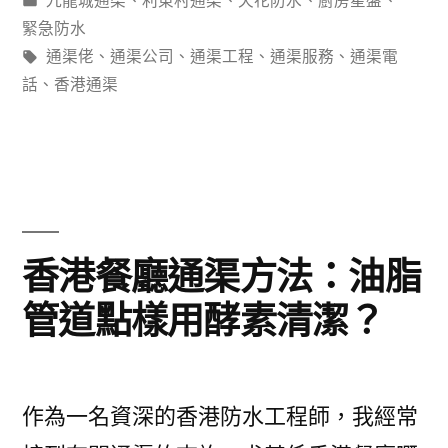
九龍城通渠
、
利東村通渠
、
天花防水
、
廚房星盤
、
防
類：
緊急防水
水
標
通渠佬
、
通渠公司
、
通渠工程
、
通渠服務
、
通渠電
籤:
話
、
香港通渠
攻
略：
浴
室
牆
香港餐廳通渠方法：油脂
身
管道點樣用酵素清潔？
漏
水
3
作為一名資深的香港防水工程師，我經常
招