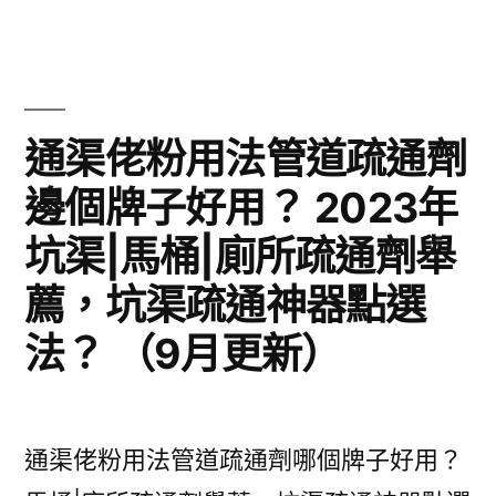
工
程
公
通渠佬粉用法管道疏通劑
司
邊個牌子好用？ 2023年
屋
坑渠|馬桶|廁所疏通劑舉
面
工
薦，坑渠疏通神器點選
程
法？ （9月更新）
施
工
通渠佬粉用法管道疏通劑哪個牌子好用？
方