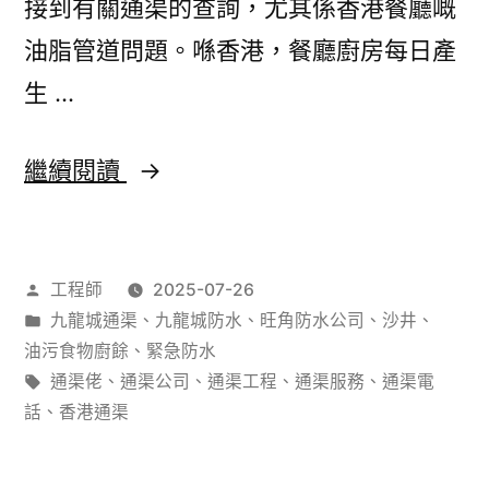
接到有關通渠的查詢，尤其係香港餐廳嘅
快
油脂管道問題。喺香港，餐廳廚房每日產
速
生 …
解
決
香
繼續閱讀
港
餐
作
工程師
2025-07-26
廳
者：
分
九龍城通渠
、
九龍城防水
、
旺角防水公司
、
沙井
、
通
類：
油污食物廚餘
、
緊急防水
渠
標
通渠佬
、
通渠公司
、
通渠工程
、
通渠服務
、
通渠電
籤:
話
、
香港通渠
方
法：