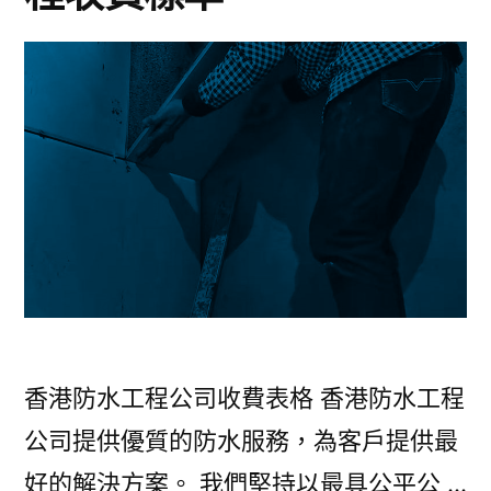
點
樣
做
到
一
勞
永
逸？
香港防水工程公司收費表格 香港防水工程
公司提供優質的防水服務，為客戶提供最
好的解決方案。 我們堅持以最具公平公 …