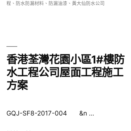
區
程
、
防水防漏材料
、
防漏油漆
、
黃大仙防水公司
域
防
水
痛
香港荃灣花園小區1#樓防
點
水工程公司屋面工程施工
及
解
方案
決
防
GQJ-SF8-2017-004 &n …
水
防