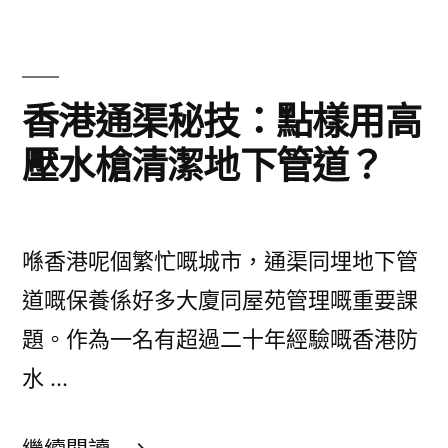
油
脂
管
香港通渠秘技：點樣用高
道
壓水槍清潔地下管道？
點
樣
用
喺香港呢個繁忙嘅城市，通渠同埋地下管
酵
道嘅保養係好多大廈同屋苑管理嘅重要課
素
題。作為一名有超過二十年經驗嘅香港防
清
水 …
潔？
香