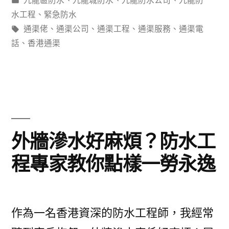
九龍區防水
、
九龍城防水
、
九龍防水公司
、
九龍防
好
類：
水工程
、
緊急防水
麻
標
通渠佬
、
通渠公司
、
通渠工程
、
通渠服務
、
通渠電
籤:
話
、
香港通渠
煩？
防
水
工
程
外牆滲水好麻煩？防水工
專
程專家教你點樣一勞永逸
家
教
你
作為一名香港資深的防水工程師，我經常
點