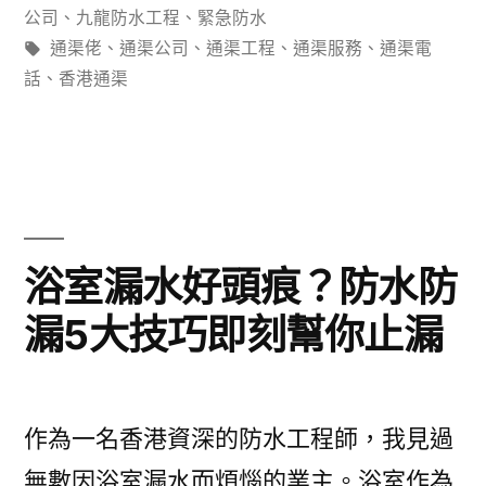
滲
類：
公司
、
九龍防水工程
、
緊急防水
水
標
通渠佬
、
通渠公司
、
通渠工程
、
通渠服務
、
通渠電
籤:
話
、
香港通渠
點
搞？
專
業
防
浴室漏水好頭痕？防水防
水
漏5大技巧即刻幫你止漏
工
程
教
作為一名香港資深的防水工程師，我見過
你
無數因浴室漏水而煩惱的業主。浴室作為