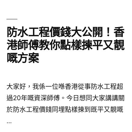
水
防
漏
防水工程價錢大公開！香
5
港師傅教你點樣揀平又靚
大
嘅方案
技
巧
即
大家好，我係一位喺香港從事防水工程超
刻
過20年嘅資深師傅。今日想同大家講講關
幫
於防水工程價錢同埋點樣揀到既平又靚嘅
你
…
止