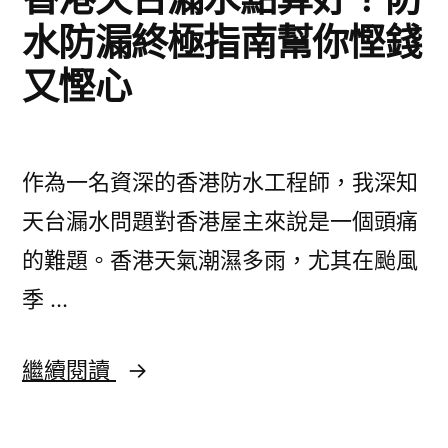
師
水防漏終極指南幫你慳錢
傅
又慳心
教
你
點
作為一名資深的香港防水工程師，我深知
樣
天台漏水問題對香港屋主來說是一個頭痛
揀
的難題。香港天氣潮濕多雨，尤其在颱風
平
季 …
又
靚
香
繼續閱讀
嘅
港
方
天