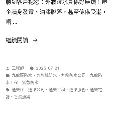
聽到客戶抱怨：外牆滲水真係好麻煩！屋
樣
企牆身發霉、油漆脫落，甚至傢俬受潮，
一
唔 …
勞
永
外
繼續閱讀
逸
牆
滲
作
工程師
2025-07-21
水
者：
分
九龍區防水
、
九龍城防水
、
九龍防水公司
、
九龍防
好
類：
水工程
、
緊急防水
麻
標
通渠佬
、
通渠公司
、
通渠工程
、
通渠服務
、
通渠電
籤:
話
、
香港通渠
煩？
防