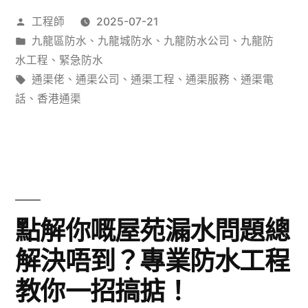
案
作
工程師
2025-07-21
台
者：
分
九龍區防水
、
九龍城防水
、
九龍防水公司
、
九龍防
漏
類：
水工程
、
緊急防水
水
標
通渠佬
、
通渠公司
、
通渠工程
、
通渠服務
、
通渠電
籤:
話
、
香港通渠
點
算
好？
防
水
點解你嘅屋苑漏水問題總
防
解決唔到？專業防水工程
漏
教你一招搞掂！
終