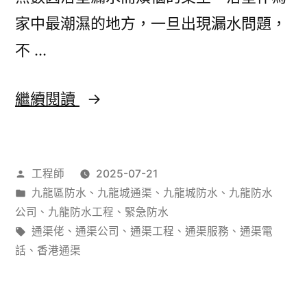
一
家中最潮濕的地方，一旦出現漏水問題，
步
不 …
步
解
浴
繼續閱讀
決
室
漏
作
工程師
2025-07-21
水
者：
分
九龍區防水
、
九龍城通渠
、
九龍城防水
、
九龍防水
好
類：
公司
、
九龍防水工程
、
緊急防水
頭
標
通渠佬
、
通渠公司
、
通渠工程
、
通渠服務
、
通渠電
籤:
話
、
香港通渠
痕？
防