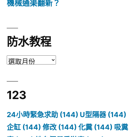
機械通渠翻新？
防水教程
防
水
教
123
程
24小時緊急求助
(144)
U型隔器
(144)
企缸
(144)
修改
(144)
化糞
(144)
吸糞