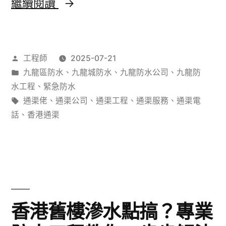
防
繼續閱讀
逸
水
防
作
工程師
2025-07-21
漏
者：
分
九龍區防水
、
九龍城防水
、
九龍防水公司
、
九龍防
材
類：
水工程
、
緊急防水
料
標
通渠佬
、
通渠公司
、
通渠工程
、
通渠服務
、
通渠電
籤:
話
、
香港通渠
邊
隻
好？
2025
年
香港舊樓滲水點搞？專業
香