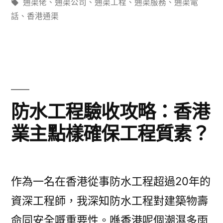
苑
標
通渠佬
、
通渠公司
、
通渠工程
、
通渠服務
、
通渠電
籤:
話
、
香港通渠
漏
水
問
題
總
防水工程驗收攻略：香港
解
業主點樣確保工程質素？
決
唔
到？
作為一名在香港從事防水工程超過20年的
專
資深工程師，我深知防水工程對建築物壽
業
命同安全嘅重要性。喺香港呢個潮濕多雨