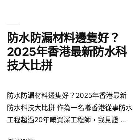
水
工
程
防水防漏材料邊隻好？
專
2025年香港最新防水科
家
技大比拼
教
你
點
防水防漏材料邊隻好？2025年香港最新
樣
防水科技大比拼 作為一名喺香港從事防水
一
工程超過20年嘅資深工程師，我見證 …
勞
永