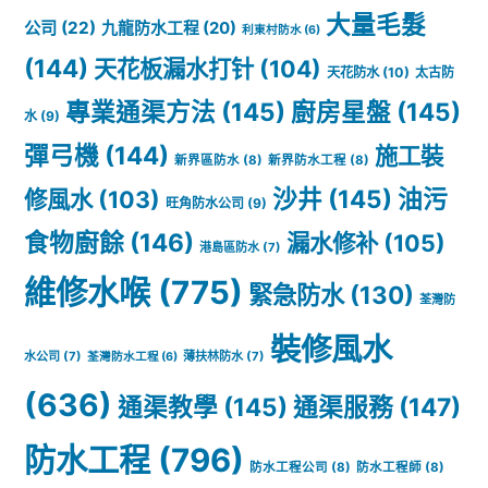
樣
大量毛髮
公司
(22)
九龍防水工程
(20)
利東村防水
(6)
做
(144)
天花板漏水打针
(104)
天花防水
(10)
太古防
到
專業通渠方法
(145)
廚房星盤
(145)
水
(9)
一
彈弓機
(144)
施工裝
新界區防水
(8)
新界防水工程
(8)
勞
沙井
(145)
油污
修風水
(103)
旺角防水公司
(9)
永
食物廚餘
(146)
漏水修补
(105)
港島區防水
(7)
逸？
維修水喉
(775)
緊急防水
(130)
荃灣防
裝修風水
水公司
(7)
薄扶林防水
(7)
荃灣防水工程
(6)
(636)
通渠教學
(145)
通渠服務
(147)
防水工程
(796)
防水工程公司
(8)
防水工程師
(8)