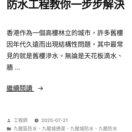
防水工程教你一步步解決
港
最
新
香港作為一個高樓林立的城市，許多舊樓
防
因年代久遠而出現結構性問題，其中最常
水
見的就是舊樓滲水。無論是天花板滴水、
科
牆 …
技
大
香
繼續閱讀
比
港
拼
舊
作
工程師
2025-07-21
樓
者：
分
九龍區防水
、
九龍城通渠
、
九龍城防水
、
九龍防水