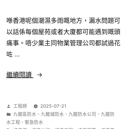
極
指
喺香港呢個潮濕多雨嘅地方，漏水問題可
南
以話係每個屋苑或者大廈都可能遇到嘅頭
幫
痛事。唔少業主同物業管理公司都試過花
你
咗 …
慳
錢
點
繼續閱讀
又
解
慳
你
心
作
工程師
2025-07-21
嘅
者：
分
九龍區防水
、
九龍城防水
、
九龍防水公司
、
九龍防
屋
類：
水工程
、
緊急防水