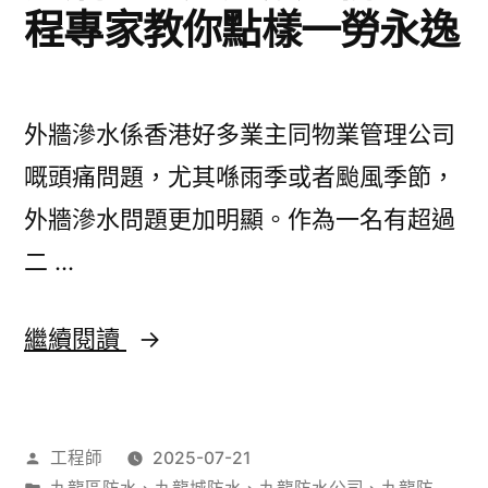
程專家教你點樣一勞永逸
外牆滲水係香港好多業主同物業管理公司
嘅頭痛問題，尤其喺雨季或者颱風季節，
外牆滲水問題更加明顯。作為一名有超過
二 …
外
繼續閱讀
牆
滲
作
工程師
2025-07-21
水
者：
分