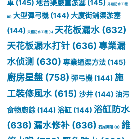
車
(145)
地台渠嚴重淤塞
(145)
外牆防水工程
大型彈弓機
(144)
大廈街鋪渠淤塞
(5)
天花板漏水
(632)
(144)
天臺防水工程
(5)
天花板漏水打针
(636)
專業漏
水侦测
(630)
專業通渠方法
(145)
廚房星盤
(758)
施
彈弓機
(144)
工裝修風水
(615)
沙井
(144)
油污
浴缸防水
食物廚餘
(144)
浴缸
(144)
(636)
漏水修补
(636)
維
石屎剝落
(8)