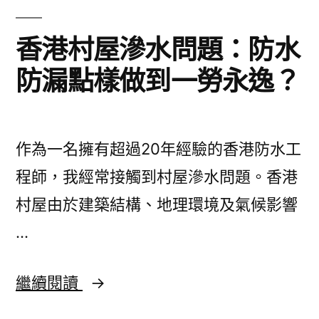
港
業
香港村屋滲水問題：防水
主
防漏點樣做到一勞永逸？
點
樣
確
作為一名擁有超過20年經驗的香港防水工
保
程師，我經常接觸到村屋滲水問題。香港
工
村屋由於建築結構、地理環境及氣候影響
程
…
質
素？
香
繼續閱讀
港