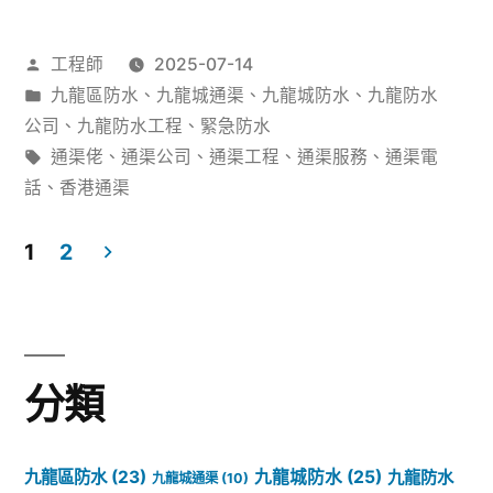
村
作
工程師
2025-07-14
屋
者：
分
九龍區防水
、
九龍城通渠
、
九龍城防水
、
九龍防水
滲
類：
公司
、
九龍防水工程
、
緊急防水
水
標
通渠佬
、
通渠公司
、
通渠工程
、
通渠服務
、
通渠電
籤:
話
、
香港通渠
問
題：
1
2
防
Posts
水
pagination
防
分類
漏
點
九龍區防水
(23)
九龍城防水
(25)
九龍防水
九龍城通渠
(10)