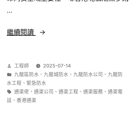
防
…
水
工
防
繼續閱讀
程
水
教
工
作
工程師
2025-07-14
你
程
者：
分
九龍區防水
、
九龍城防水
、
九龍防水公司
、
九龍防
一
驗
類：
水工程
、
緊急防水
招
收
標
通渠佬
、
通渠公司
、
通渠工程
、
通渠服務
、
通渠電
籤:
話
、
香港通渠
搞
攻
掂！
略：
香