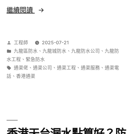
漏
防
繼續閱讀
水
工
作
工程師
2025-07-21
程
者：
分
九龍區防水
、
九龍城防水
、
九龍防水公司
、
九龍防
價
類：
水工程
、
緊急防水
錢
標
通渠佬
、
通渠公司
、
通渠工程
、
通渠服務
、
通渠電
籤:
話
、
香港通渠
大
公
開！
香
港
香港天台漏水點算好？防