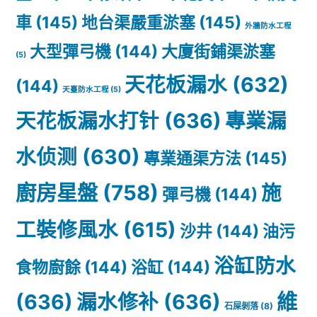
車
(145)
地台渠嚴重淤塞
(145)
外牆防水工程
大型彈弓機
(144)
大廈街鋪渠淤塞
(5)
天花板漏水
(632)
(144)
天臺防水工程
(5)
天花板漏水打针
(636)
專業漏
水侦测
(630)
專業通渠方法
(145)
廚房星盤
(758)
施
彈弓機
(144)
工裝修風水
(615)
沙井
(144)
油污
浴缸防水
食物廚餘
(144)
浴缸
(144)
(636)
漏水修补
(636)
維
石屎剝落
(8)