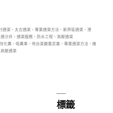
村通渠
、
太古通渠
、
專業通渠方法
、
新界區通渠
、
港
、
通沙井
、
通渠服務
、
防水工程
、
高壓通渠
改化糞
、
吸糞車
、
地台渠嚴重淤塞
、
專業通渠方法
、
維
、
高壓通渠
標籤