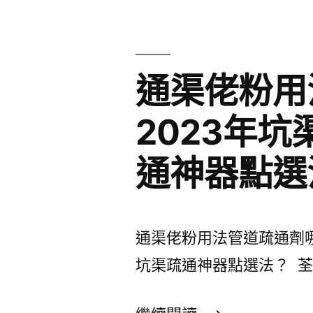
程
你
认
通渠佬粉用
为
2023年
点
样？
通神器點選
通渠佬粉用法管道疏通劑
坑渠疏通神器點選法？ 荃