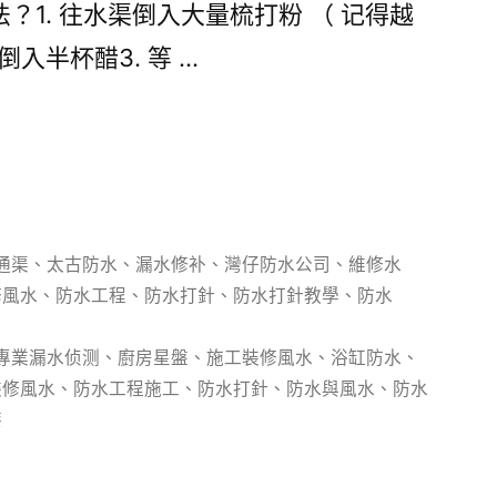
？1. 往水渠倒入大量梳打粉 （ 记得越
倒入半杯醋3. 等 …
通渠
、
太古防水
、
漏水修补
、
灣仔防水公司
、
維修水
修風水
、
防水工程
、
防水打針
、
防水打針教學
、
防水
專業漏水侦测
、
廚房星盤
、
施工裝修風水
、
浴缸防水
、
裝修風水
、
防水工程施工
、
防水打針
、
防水與風水
、
防水
漆