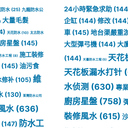
24小時緊急求助
(144
城防水
(25)
九龍防水公
大量毛髮
企缸
(144)
修改
(144
)
4)
車
(145)
地台渠嚴重
天花防水
(10)
太古防水
房星盤
(145)
大型彈弓機
(144)
大
施工裝修
天花
防水工程
(8)
(144)
天臺防水工程
(5)
(145)
油污食
天花板漏水打针
(
維
水修补
(105)
水侦测
(630)
專
水
(130)
荃灣防水公司
廚房星盤
(758)
風水
(636)
裝修風水
(615)
防水工
(147)