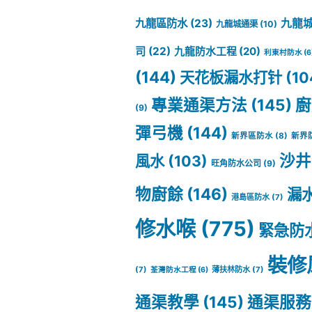
個
九龍區防水
(23)
九龍
九龍城通渠
(10)
牌
司
(22)
九龍防水工程
(20)
利東村防水
(6
子
(144)
天花板漏水打针
(10
好
專業通渠方法
(145)
廚
(9)
用？
彈弓機
(144)
新界區防水
(8)
新界
2023
沙井
風水
(103)
旺角防水公司
(9)
年
物廚餘
(146)
漏
港島區防水
(7)
坑
修水喉
(775)
緊急防
渠|
馬
裝修
(7)
薄扶林防水
(7)
荃灣防水工程
(6)
桶|
通渠教學
(145)
通渠服務