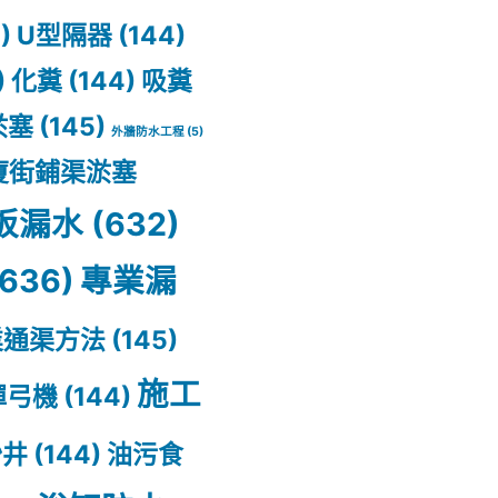
)
U型隔器
(144)
)
化糞
(144)
吸糞
淤塞
(145)
外牆防水工程
(5)
廈街鋪渠淤塞
板漏水
(632)
636)
專業漏
業通渠方法
(145)
施工
彈弓機
(144)
沙井
(144)
油污食