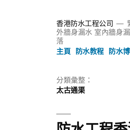
跳
至
香港防水工程公司
主
外牆身漏水 室內牆身漏
內
落
容
主頁
防水教程
防水博
區
分類彙整：
太古通渠
防水工程香