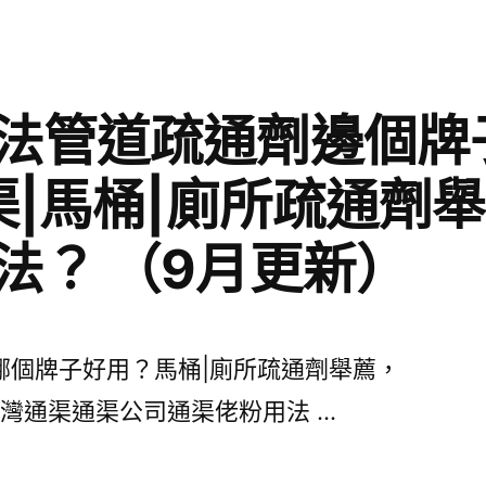
法管道疏通劑邊個牌
坑渠|馬桶|廁所疏通劑
法？ （9月更新）
哪個牌子好用？馬桶|廁所疏通劑舉薦，
灣通渠通渠公司通渠佬粉用法 …