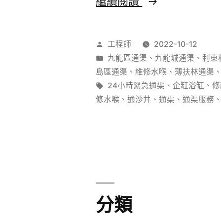
通
繼續閱讀
渠
佬
作
工程師
2022-10-12
粉
者：
分
九龍區通渠
、
九龍城通渠
、
利東
類：
島區通渠
、
維修水喉
、
薄扶林通渠
用
標
24小時緊急通渠
、
企缸浴缸
、
修
法
籤:
修水喉
、
通沙井
、
通渠
、
通渠服務
管
道
疏
通
劑
分類
邊