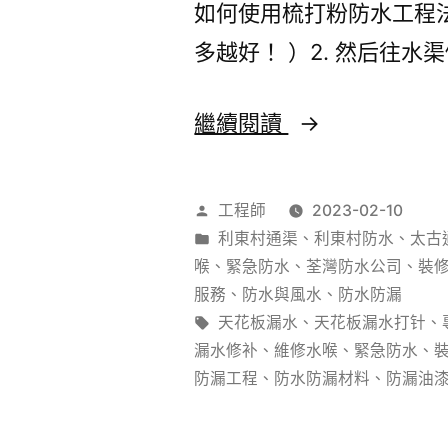
如何使用梳打粉防水工程法
多越好！ ）2. 然后往水渠
防
繼續閱讀
水
工
作
工程師
2023-02-10
程
者：
分
利東村通渠
、
利東村防水
、
太古
類：
喉
、
緊急防水
、
荃灣防水公司
、
裝
香
服務
、
防水與風水
、
防水防漏
港
標
天花板漏水
、
天花板漏水打针
、
籤:
漏水修补
、
維修水喉
、
緊急防水
、
防
防漏工程
、
防水防漏材料
、
防漏油
水
工