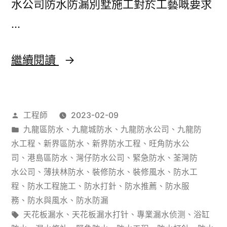
水公司防水防漏別墅施工對於工藝嘅要求
…
防
繼續閱讀
水
防
作
工程師
2023-02-09
漏
者：
分
九龍區防水
、
九龍城防水
、
九龍防水公司
、
九龍防
別
類：
水工程
、
新界區防水
、
新界防水工程
、
旺角防水公
墅
司
、
港島區防水
、
灣仔防水公司
、
緊急防水
、
荃灣防
水公司
、
薄扶林防水
、
裝修防水
、
裝修風水
、
防水工
裝
程
、
防水工程施工
、
防水打針
、
防水推薦
、
防水服
修，
務
、
防水與風水
、
防水防漏
標
天花板漏水
、
天花板漏水打针
、
專業漏水侦测
、
浴缸
施