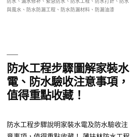
籤:
防水
、
漏水修补
、
緊急防水
、
防水工程
、
防水打針
、
防水
工
與風水
、
防水防漏工程
、
防水防漏材料
、
防漏油漆
工
藝
流
程
防水工程步驟圖解家裝水
有
哪
電、防水驗收注意事項，
些，
值得重點收藏！
別
墅
防水工程步驟說明家裝水電及防水驗收注
怎
意事項，值得重點收藏！ 薄扶林防水工程