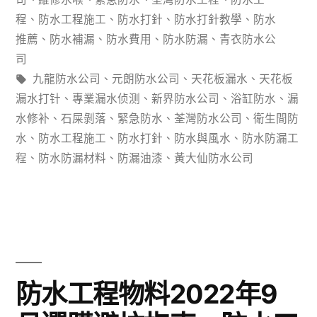
梯
程
、
防水工程施工
、
防水打針
、
防水打針教學
、
防水
推薦
、
防水補漏
、
防水費用
、
防水防漏
、
青衣防水公
廳
司
設
標
九龍防水公司
、
元朗防水公司
、
天花板漏水
、
天花板
計
籤:
漏水打针
、
專業漏水侦测
、
新界防水公司
、
浴缸防水
、
漏
水修补
、
石屎剝落
、
緊急防水
、
荃灣防水公司
、
衛生間防
各
水
、
防水工程施工
、
防水打針
、
防水與風水
、
防水防漏工
區
程
、
防水防漏材料
、
防漏油漆
、
黃大仙防水公司
域
防
水
痛
防水工程物料2022年9
點