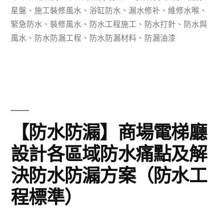
裝
籤:
星盤
、
施工裝修風水
、
浴缸防水
、
漏水修补
、
維修水喉
、
水
緊急防水
、
裝修風水
、
防水工程施工
、
防水打針
、
防水與
風水
、
防水防漏工程
、
防水防漏材料
、
防漏油漆
電、
防
水
驗
收
【防水防漏】商場電梯廳
注
設計各區域防水痛點及解
意
決防水防漏方案（防水工
事
程標準）
項，
值