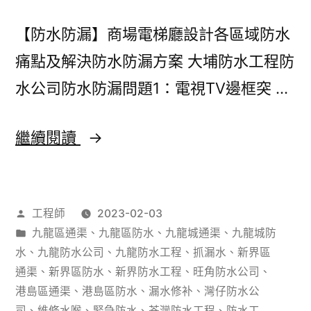
得
【防水防漏】商場電梯廳設計各區域防水
重
痛點及解決防水防漏方案 大埔防水工程防
點
水公司防水防漏問題1：電視TV邊框突 …
收
藏！
【防
繼續閱讀
水
防
作
工程師
2023-02-03
漏】
者：
分
九龍區通渠
、
九龍區防水
、
九龍城通渠
、
九龍城防
商
類：
水
、
九龍防水公司
、
九龍防水工程
、
抓漏水
、
新界區
場
通渠
、
新界區防水
、
新界防水工程
、
旺角防水公司
、
港島區通渠
、
港島區防水
、
漏水修补
、
灣仔防水公
電
司
、
維修水喉
、
緊急防水
、
荃灣防水工程
、
防水工