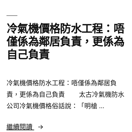
程
選
公
購
冷氣機價格防水工程：唔
司
嘅
僅係為鄰居負責，更係為
屋
品
自己負責
面
牌？
工
程
冷氣機價格防水工程：唔僅係為鄰居負
施
責，更係為自己負責 太古冷氣機防水
工
公司冷氣機價格俗話說：「明槍 …
方
案
冷
繼續閱讀