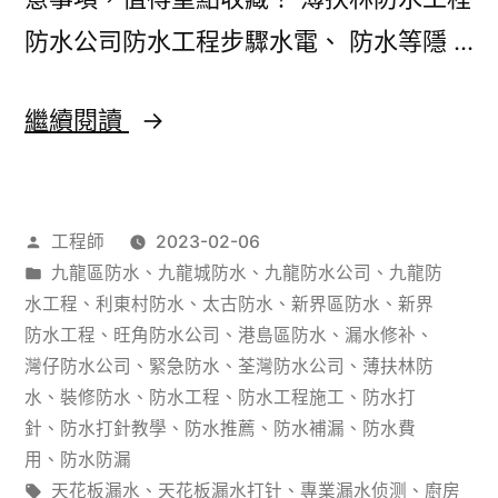
樣
防水公司防水工程步驟水電、 防水等隱 …
裝
修
防
繼續閱讀
先
水
好
工
睇？
作
工程師
2023-02-06
程
者：
分
九龍區防水
、
九龍城防水
、
九龍防水公司
、
九龍防
步
類：
水工程
、
利東村防水
、
太古防水
、
新界區防水
、
新界
驟
防水工程
、
旺角防水公司
、
港島區防水
、
漏水修补
、
灣仔防水公司
、
緊急防水
、
荃灣防水公司
、
薄扶林防
圖
水
、
裝修防水
、
防水工程
、
防水工程施工
、
防水打
解
針
、
防水打針教學
、
防水推薦
、
防水補漏
、
防水費
用
、
防水防漏
家
標
天花板漏水
、
天花板漏水打针
、
專業漏水侦测
、
廚房