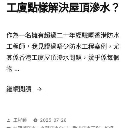
工廈點樣解決屋頂滲水？
作為一名擁有超過二十年經驗嘅香港防水
工程師，我見證過唔少防水工程案例，尤
其係香港工廈屋頂滲水問題，幾乎係每個
物 …
防
繼續閱讀
水
工
作
工程師
2025-07-26
程
者：
分