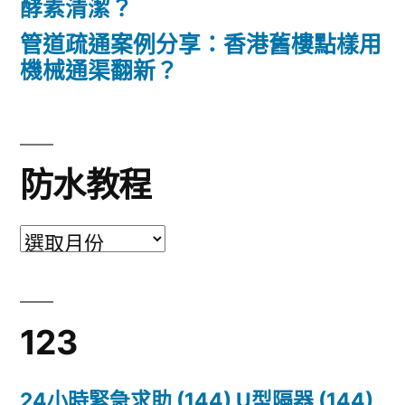
酵素清潔？
管道疏通案例分享：香港舊樓點樣用
機械通渠翻新？
防水教程
防
水
教
123
程
24小時緊急求助
(144)
U型隔器
(144)