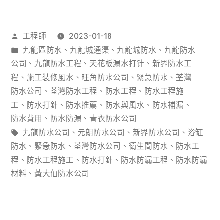
港
水
荃
塗
作
工程師
2023-01-18
灣
料
者：
分
九龍區防水
、
九龍城通渠
、
九龍城防水
、
九龍防水
花
類：
公司
、
九龍防水工程
、
天花板漏水打针
、
新界防水工
點
園
程
、
施工裝修風水
、
旺角防水公司
、
緊急防水
、
荃灣
安
防水公司
、
荃灣防水工程
、
防水工程
、
防水工程施
小
裝？
工
、
防水打針
、
防水推薦
、
防水與風水
、
防水補漏
、
區
防水費用
、
防水防漏
、
青衣防水公司
有
標
九龍防水公司
、
元朗防水公司
、
新界防水公司
、
浴缸
1#
得
籤:
防水
、
緊急防水
、
荃灣防水公司
、
衛生間防水
、
防水工
樓
程
、
防水工程施工
、
防水打針
、
防水防漏工程
、
防水防漏
哪
防
材料
、
黃大仙防水公司
些
水
值
工
得