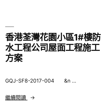
指
南，
防
香港荃灣花園小區1#樓防
水
水工程公司屋面工程施工
工
程
方案
公
司
GQJ-SF8-2017-004 &n …
點
選？
香
繼續閱讀
防