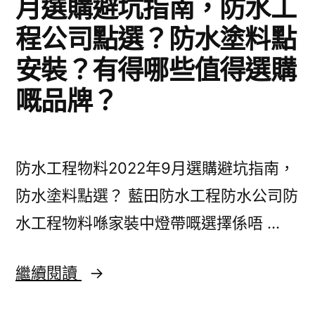
月選購避坑指南，防水工
及
解
程公司點選？防水塗料點
決
安裝？有得哪些值得選購
防
嘅品牌？
水
防
漏
防水工程物料2022年9月選購避坑指南，
方
防水塗料點選？ 藍田防水工程防水公司防
案
水工程物料喺家裝中燈帶嘅選擇係唔 …
（防
防
繼續閱讀
水
水
工