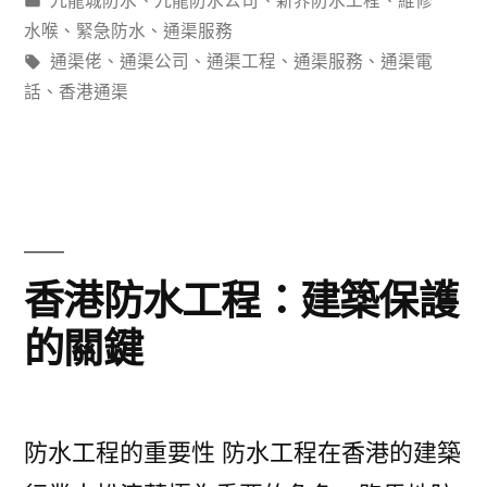
九龍城防水
、
九龍防水公司
、
新界防水工程
、
維修
案
類：
水喉
、
緊急防水
、
通渠服務
例
標
通渠佬
、
通渠公司
、
通渠工程
、
通渠服務
、
通渠電
籤:
話
、
香港通渠
分
析：
香
港
工
香港防水工程：建築保護
廈
的關鍵
點
樣
解
防水工程的重要性 防水工程在香港的建築
決