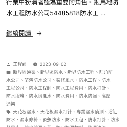
行業中扮演著極為重要的角色。跑馬地防
屋
水工程防水公司54485818防水工 …
頂
滲
香
繼續閱讀
水？
港
防
作
工程師
2023-09-02
水
者：
分
新界區通渠
、
新界區防水
、
新界防水工程
、
旺角防
工
類：
水公司
、
荃灣防水公司
、
裝修風水
、
防水工程
、
防水
程：
工程公司
、
防水工程師
、
防水工程費用
、
防水打針
、
防水服務
、
防水與風水
、
防水費用
、
防水防漏
、
高壓
建
通渠
築
標
天花板漏水
、
天花板漏水打针
、
專業漏水侦测
、
浴缸
籤:
防水
、
漏水修补
、
緊急防水
、
防水工程
、
防水打針
、
防水
保