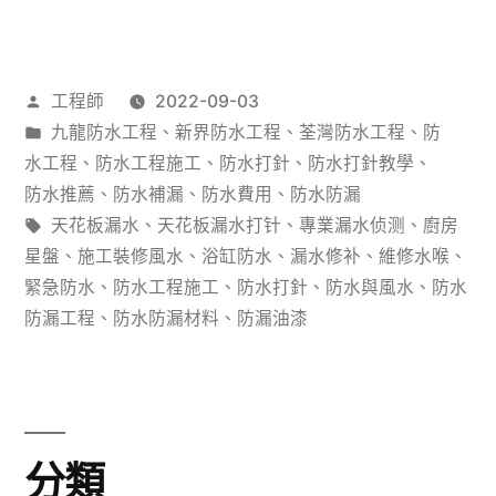
氣
機
作
工程師
2022-09-03
價
者：
分
九龍防水工程
、
新界防水工程
、
荃灣防水工程
、
防
格
類：
水工程
、
防水工程施工
、
防水打針
、
防水打針教學
、
防
防水推薦
、
防水補漏
、
防水費用
、
防水防漏
標
天花板漏水
、
天花板漏水打针
、
專業漏水侦测
、
廚房
水
籤:
星盤
、
施工裝修風水
、
浴缸防水
、
漏水修补
、
維修水喉
、
工
緊急防水
、
防水工程施工
、
防水打針
、
防水與風水
、
防水
防漏工程
、
防水防漏材料
、
防漏油漆
程：
唔
僅
係
分類