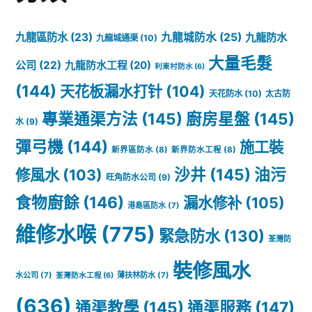
為
鄰
九龍區防水
(23)
九龍城防水
(25)
九龍防水
九龍城通渠
(10)
居
大量毛髮
公司
(22)
九龍防水工程
(20)
利東村防水
(6)
負
(144)
天花板漏水打针
(104)
天花防水
(10)
太古防
責，
專業通渠方法
(145)
廚房星盤
(145)
水
(9)
更
彈弓機
(144)
施工裝
新界區防水
(8)
新界防水工程
(8)
係
沙井
(145)
油污
修風水
(103)
旺角防水公司
(9)
為
食物廚餘
(146)
漏水修补
(105)
港島區防水
(7)
自
維修水喉
(775)
緊急防水
(130)
荃灣防
己
裝修風水
負
水公司
(7)
薄扶林防水
(7)
荃灣防水工程
(6)
責
(636)
通渠教學
(145)
通渠服務
(147)