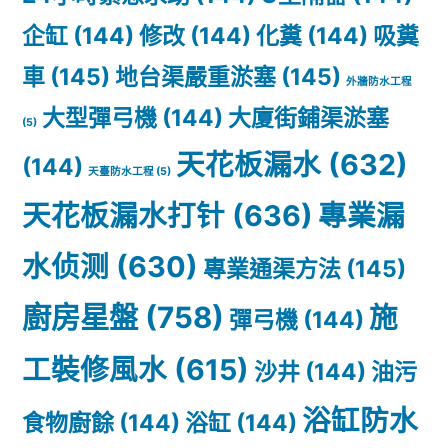
企缸
(144)
修改
(144)
化糞
(144)
吸糞
車
(145)
地台渠嚴重淤塞
(145)
外牆防水工程
大型彈弓機
(144)
大廈街鋪渠淤塞
(5)
天花板漏水
(632)
(144)
天臺防水工程
(5)
天花板漏水打针
(636)
專業漏
水侦测
(630)
專業通渠方法
(145)
廚房星盤
(758)
施
彈弓機
(144)
工裝修風水
(615)
沙井
(144)
油污
浴缸防水
食物廚餘
(144)
浴缸
(144)