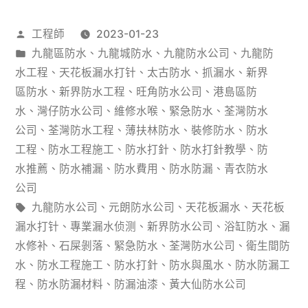
工
程
作
工程師
2023-01-23
程
標
者：
分
九龍區防水
、
九龍城防水
、
九龍防水公司
、
九龍防
物
準）
類：
水工程
、
天花板漏水打针
、
太古防水
、
抓漏水
、
新界
料
區防水
、
新界防水工程
、
旺角防水公司
、
港島區防
水
、
灣仔防水公司
、
維修水喉
、
緊急防水
、
荃灣防水
2022
公司
、
荃灣防水工程
、
薄扶林防水
、
裝修防水
、
防水
年
工程
、
防水工程施工
、
防水打針
、
防水打針教學
、
防
水推薦
、
防水補漏
、
防水費用
、
防水防漏
、
青衣防水
9
公司
月
標
九龍防水公司
、
元朗防水公司
、
天花板漏水
、
天花板
選
籤:
漏水打针
、
專業漏水侦测
、
新界防水公司
、
浴缸防水
、
漏
水修补
、
石屎剝落
、
緊急防水
、
荃灣防水公司
、
衛生間防
購
水
、
防水工程施工
、
防水打針
、
防水與風水
、
防水防漏工
避
程
、
防水防漏材料
、
防漏油漆
、
黃大仙防水公司
坑