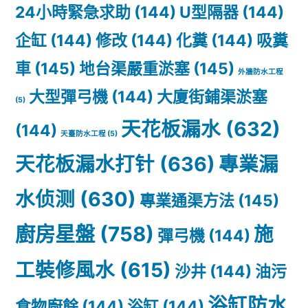
24小時緊急求助
(144)
U型隔器
(144)
企缸
(144)
修改
(144)
化糞
(144)
吸糞
車
(145)
地台渠嚴重淤塞
(145)
外牆防水工程
大型彈弓機
(144)
大廈街鋪渠淤塞
(5)
天花板漏水
(632)
(144)
天臺防水工程
(5)
天花板漏水打针
(636)
專業漏
水侦测
(630)
專業通渠方法
(145)
廚房星盤
(758)
施
彈弓機
(144)
工裝修風水
(615)
沙井
(144)
油污
浴缸防水
食物廚餘
(144)
浴缸
(144)