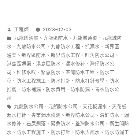
水
防
作
工程師
2023-02-03
漏】
者：
分
九龍區通渠
、
九龍區防水
、
九龍城通渠
、
九龍城防
商
類：
水
、
九龍防水公司
、
九龍防水工程
、
抓漏水
、
新界區
場
通渠
、
新界區防水
、
新界防水工程
、
旺角防水公司
、
港島區通渠
、
港島區防水
、
漏水修补
、
灣仔防水公
電
司
、
維修水喉
、
緊急防水
、
荃灣防水工程
、
防水工
梯
程
、
防水工程施工
、
防水打針
、
防水打針教學
、
防水
推薦
、
防水補漏
、
防水費用
、
防水防漏
、
青衣防水公
廳
司
設
標
九龍防水公司
、
元朗防水公司
、
天花板漏水
、
天花板
計
籤:
漏水打针
、
專業漏水侦测
、
新界防水公司
、
浴缸防水
、
漏
水修补
、
石屎剝落
、
緊急防水
、
荃灣防水公司
、
衛生間防
各
水
、
防水工程施工
、
防水打針
、
防水與風水
、
防水防漏工