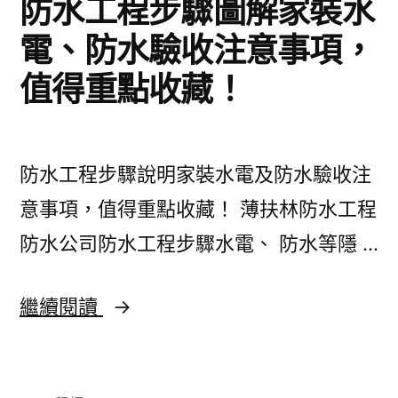
防水工程步驟圖解家裝水
有
哪
電、防水驗收注意事項，
些，
值得重點收藏！
別
墅
防水工程步驟說明家裝水電及防水驗收注
怎
意事項，值得重點收藏！ 薄扶林防水工程
樣
防水公司防水工程步驟水電、 防水等隱 …
裝
修
防
繼續閱讀
先
水
好
工
睇？