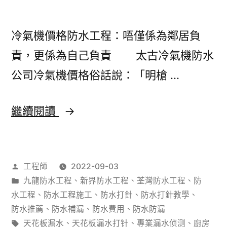
工
程
冷氣機價格防水工程：唔僅係為鄰居負
施
責，更係為自己負責 太古冷氣機防水
工
公司冷氣機價格俗話說：「明槍 …
方
案
冷
繼續閱讀
氣
機
作
工程師
2022-09-03
價
者：
分
九龍防水工程
、
新界防水工程
、
荃灣防水工程
、
防
格
類：
水工程
、
防水工程施工
、
防水打針
、
防水打針教學
、
防
防水推薦
、
防水補漏
、
防水費用
、
防水防漏
標
天花板漏水
、
天花板漏水打针
、
專業漏水侦测
、
廚房