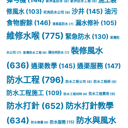
新界區防水
(8)
新界防水工程
(8)
係
沙井
(145)
油污
修風水
(103)
旺角防水公司
(9)
為
食物廚餘
(146)
漏水修补
(105)
港島區防水
(7)
自
維修水喉
(775)
緊急防水
(130)
荃灣防
己
裝修風水
負
水公司
(7)
薄扶林防水
(7)
荃灣防水工程
(6)
責
(636)
通渠教學
(145)
通渠服務
(147)
防水工程
(796)
防水工程公司
(8)
防水工程師
(8)
防水工程施工
(109)
防水工程費用
(9)
防水工程材料
(6)
防水打針
(652)
防水打針教學
(634)
防水與風水
防水服務
(15)
防水推薦
(6)