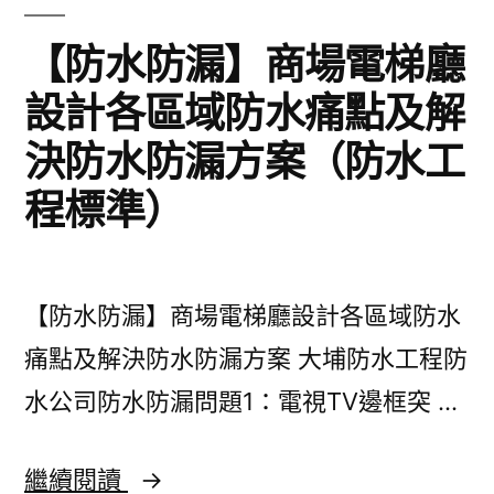
收
【防水防漏】商場電梯廳
注
設計各區域防水痛點及解
意
決防水防漏方案（防水工
事
程標準）
項，
值
得
【防水防漏】商場電梯廳設計各區域防水
重
痛點及解決防水防漏方案 大埔防水工程防
點
水公司防水防漏問題1：電視TV邊框突 …
收
藏！
【防
繼續閱讀