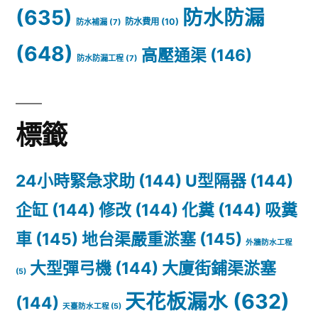
(635)
防水防漏
防水費用
(10)
防水補漏
(7)
(648)
高壓通渠
(146)
防水防漏工程
(7)
標籤
24小時緊急求助
(144)
U型隔器
(144)
企缸
(144)
修改
(144)
化糞
(144)
吸糞
車
(145)
地台渠嚴重淤塞
(145)
外牆防水工程
大型彈弓機
(144)
大廈街鋪渠淤塞
(5)
天花板漏水
(632)
(144)
天臺防水工程
(5)