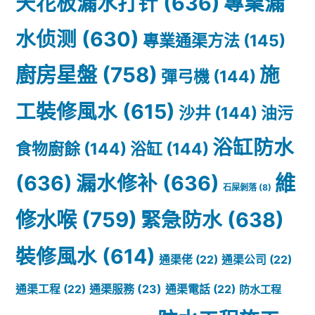
天花板漏水打针
(636)
專業漏
水侦测
(630)
專業通渠方法
(145)
廚房星盤
(758)
施
彈弓機
(144)
工裝修風水
(615)
沙井
(144)
油污
浴缸防水
食物廚餘
(144)
浴缸
(144)
(636)
漏水修补
(636)
維
石屎剝落
(8)
修水喉
(759)
緊急防水
(638)
裝修風水
(614)
通渠佬
(22)
通渠公司
(22)
通渠服務
(23)
通渠工程
(22)
通渠電話
(22)
防水工程