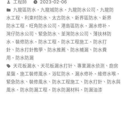
作
工程師
2023-02-06
程
者：
分
九龍區防水
、
九龍城防水
、
九龍防水公司
、
九龍防
步
類：
水工程
、
利東村防水
、
太古防水
、
新界區防水
、
新界
驟
防水工程
、
旺角防水公司
、
港島區防水
、
漏水修补
、
灣仔防水公司
、
緊急防水
、
荃灣防水公司
、
薄扶林防
圖
水
、
裝修防水
、
防水工程
、
防水工程施工
、
防水打
解
針
、
防水打針教學
、
防水推薦
、
防水補漏
、
防水費
用
、
防水防漏
家
標
天花板漏水
、
天花板漏水打针
、
專業漏水侦测
、
廚房
裝
籤:
星盤
、
施工裝修風水
、
浴缸防水
、
漏水修补
、
維修水喉
、
水
緊急防水
、
裝修風水
、
防水工程施工
、
防水打針
、
防水與
風水
、
防水防漏工程
、
防水防漏材料
、
防漏油漆
電、
防
水
驗