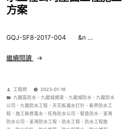
程
方案
公
司
GQJ-SF8-2017-004 &n …
點
選？
香
繼續閱讀
防
港
水
荃
塗
作
工程師
2023-01-18
灣
料
者：
分
九龍區防水
、
九龍城通渠
、
九龍城防水
、
九龍防水
花
類：
公司
、
九龍防水工程
、
天花板漏水打针
、
新界防水工
點
園
程
、
施工裝修風水
、
旺角防水公司
、
緊急防水
、
荃灣
安
防水公司
、
荃灣防水工程
、
防水工程
、
防水工程施
小