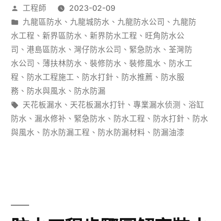
作
工程師
2023-02-09
漏
者：
分
九龍區防水
、
九龍城防水
、
九龍防水公司
、
九龍防
別
類：
水工程
、
新界區防水
、
新界防水工程
、
旺角防水公
墅
司
、
港島區防水
、
灣仔防水公司
、
緊急防水
、
荃灣防
水公司
、
薄扶林防水
、
裝修防水
、
裝修風水
、
防水工
裝
程
、
防水工程施工
、
防水打針
、
防水推薦
、
防水服
修，
務
、
防水與風水
、
防水防漏
標
天花板漏水
、
天花板漏水打针
、
專業漏水侦测
、
浴缸
施
籤:
防水
、
漏水修补
、
緊急防水
、
防水工程
、
防水打針
、
防水
工
與風水
、
防水防漏工程
、
防水防漏材料
、
防漏油漆
工
藝
流
程