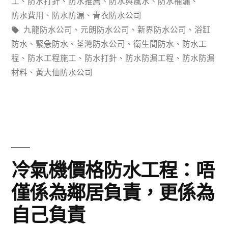
裝？
工
、
防水打針
、
防水推薦
、
防水與風水
、
防水補漏
、
區
防水費用
、
防水防漏
、
青衣防水公司
有
標
九龍防水公司
、
元朗防水公司
、
新界防水公司
、
浴缸
1#
得
籤:
防水
、
緊急防水
、
荃灣防水公司
、
衛生間防水
、
防水工
樓
程
、
防水工程施工
、
防水打針
、
防水防漏工程
、
防水防漏
哪
防
材料
、
黃大仙防水公司
些
水
值
工
得
程
選
公
購
冷氣機價格防水工程：唔
司
嘅
僅係為鄰居負責，更係為
屋
品
自己負責
面
牌？