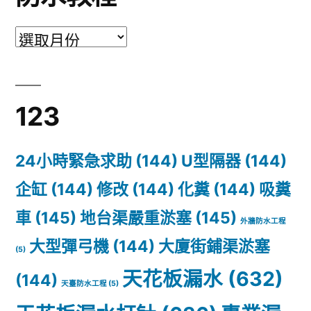
防
水
教
123
程
24小時緊急求助
(144)
U型隔器
(144)
企缸
(144)
修改
(144)
化糞
(144)
吸糞
車
(145)
地台渠嚴重淤塞
(145)
外牆防水工程
大型彈弓機
(144)
大廈街鋪渠淤塞
(5)
天花板漏水
(632)
(144)
天臺防水工程
(5)