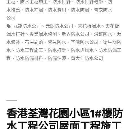
年
工程
、
防水工程施工
、
防水打針
、
防水打針教學
、
防
水推薦
、
防水補漏
、
防水費用
、
防水防漏
、
青衣防水
9
公司
月
標
九龍防水公司
、
元朗防水公司
、
天花板漏水
、
天花板
選
籤:
漏水打针
、
專業漏水侦测
、
新界防水公司
、
浴缸防水
、
漏
水修补
、
石屎剝落
、
緊急防水
、
荃灣防水公司
、
衛生間防
購
水
、
防水工程施工
、
防水打針
、
防水與風水
、
防水防漏工
避
程
、
防水防漏材料
、
防漏油漆
、
黃大仙防水公司
坑
指
南，
防
香港荃灣花園小區1#樓防
水
水工程公司屋面工程施工
工