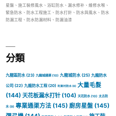
水
籤:
星盤
、
施工裝修風水
、
浴缸防水
、
漏水修补
、
維修水喉
、
工
緊急防水
、
防水工程施工
、
防水打針
、
防水與風水
、
防水
防漏工程
、
防水防漏材料
、
防漏油漆
程：
唔
僅
係
分類
為
鄰
九龍區防水
(23)
九龍城防水
(25)
九龍防水
九龍城通渠
(10)
居
大量毛髮
公司
(22)
九龍防水工程
(20)
利東村防水
(6)
負
(144)
天花板漏水打针
(104)
天花防水
(10)
太古防
責，
專業通渠方法
(145)
廚房星盤
(145)
水
(9)
更
彈弓機
(144)
施工裝