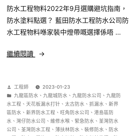
漏
防水工程物料2022年9月選購避坑指南，
方
防水塗料點選？ 藍田防水工程防水公司防
案
水工程物料喺家裝中燈帶嘅選擇係唔 …
（防
防
繼續閱讀
水
水
工
工
程
作
工程師
2023-01-23
程
標
者：
分
九龍區防水
、
九龍城防水
、
九龍防水公司
、
九龍防
物
準）
類：
水工程
、
天花板漏水打针
、
太古防水
、
抓漏水
、
新界
料
區防水
、
新界防水工程
、
旺角防水公司
、
港島區防
水
、
灣仔防水公司
、
維修水喉
、
緊急防水
、
荃灣防水
2022
公司
、
荃灣防水工程
、
薄扶林防水
、
裝修防水
、
防水