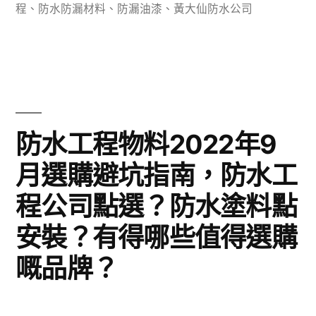
區
程
、
防水防漏材料
、
防漏油漆
、
黃大仙防水公司
域
防
水
痛
防水工程物料2022年9
點
月選購避坑指南，防水工
及
解
程公司點選？防水塗料點
決
安裝？有得哪些值得選購
防
嘅品牌？
水
防