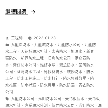
（防
防
繼續閱讀
水
水
工
工
程
作
工程師
2023-01-23
程
標
者：
分
九龍區防水
、
九龍城防水
、
九龍防水公司
、
九龍防
物
準）
類：
水工程
、
天花板漏水打针
、
太古防水
、
抓漏水
、
新界
料
區防水
、
新界防水工程
、
旺角防水公司
、
港島區防
水
、
灣仔防水公司
、
維修水喉
、
緊急防水
、
荃灣防水
2022
公司
、
荃灣防水工程
、
薄扶林防水
、
裝修防水
、
防水
年
工程
、
防水工程施工
、
防水打針
、
防水打針教學
、
防
水推薦
、
防水補漏
、
防水費用
、
防水防漏
、
青衣防水
9
公司
月
標
九龍防水公司
、
元朗防水公司
、
天花板漏水
、
天花板
選
籤:
漏水打针
、
專業漏水侦测
、
新界防水公司
、
浴缸防水
、
漏