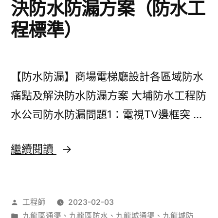
決防水防漏方案（防水工
方
程標準）
案
【防水防漏】商場電梯廳設計各區域防水
痛點及解決防水防漏方案 大埔防水工程防
水公司防水防漏問題1：電視TV邊框突 …
【防
繼續閱讀
水
防
作
工程師
2023-02-03
漏】
者：
分
九龍區通渠
、
九龍區防水
、
九龍城通渠
、
九龍城防