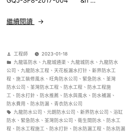
GQJ-SF8-2017-004 &n …
點
選？
香
繼續閱讀
防
港
水
荃
塗
作
工程師
2023-01-18
灣
料
者：
分
九龍區防水
、
九龍城通渠
、
九龍城防水
、
九龍防水
花
類：
公司
、
九龍防水工程
、
天花板漏水打针
、
新界防水工
點
園
程
、
施工裝修風水
、
旺角防水公司
、
緊急防水
、
荃灣
安
防水公司
、
荃灣防水工程
、
防水工程
、
防水工程施
小
裝？
工
、
防水打針
、
防水推薦
、
防水與風水
、
防水補漏
、
區
防水費用
、
防水防漏
、
青衣防水公司
有
標
九龍防水公司
、
元朗防水公司
、
新界防水公司
、
浴缸
1#
得
籤:
防水
、
緊急防水
、
荃灣防水公司
、
衛生間防水
、
防水工
樓
程
、
防水工程施工
、
防水打針
、
防水防漏工程
、
防水防漏
哪