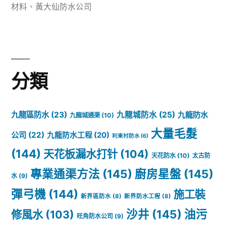
防
材料
、
黃大仙防水公司
些
水
值
工
得
程
選
分類
公
購
司
嘅
九龍區防水
(23)
九龍城防水
(25)
九龍防水
九龍城通渠
(10)
屋
品
大量毛髮
公司
(22)
九龍防水工程
(20)
利東村防水
(6)
面
牌？
(144)
天花板漏水打针
(104)
天花防水
(10)
太古防
工
專業通渠方法
(145)
廚房星盤
(145)
水
(9)
程
彈弓機
(144)
施工裝
新界區防水
(8)
新界防水工程
(8)
施
沙井
(145)
油污
修風水
(103)
旺角防水公司
(9)
工