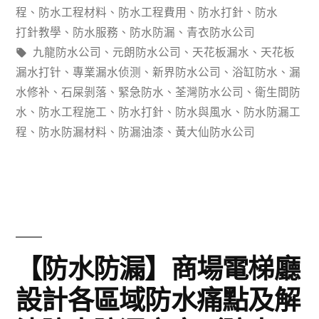
程：
程
、
防水工程材料
、
防水工程費用
、
防水打針
、
防水
打針教學
、
防水服務
、
防水防漏
、
青衣防水公司
建
標
九龍防水公司
、
元朗防水公司
、
天花板漏水
、
天花板
築
籤:
漏水打针
、
專業漏水侦测
、
新界防水公司
、
浴缸防水
、
漏
水修补
、
石屎剝落
、
緊急防水
、
荃灣防水公司
、
衛生間防
中
水
、
防水工程施工
、
防水打針
、
防水與風水
、
防水防漏工
的
程
、
防水防漏材料
、
防漏油漆
、
黃大仙防水公司
關
鍵
挑
戰
【防水防漏】商場電梯廳
和
解
設計各區域防水痛點及解
決