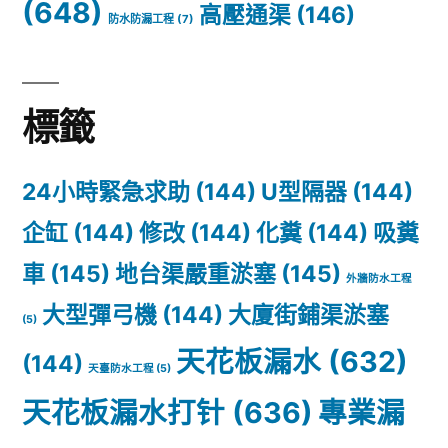
(648)
高壓通渠
(146)
防水防漏工程
(7)
標籤
24小時緊急求助
(144)
U型隔器
(144)
企缸
(144)
修改
(144)
化糞
(144)
吸糞
車
(145)
地台渠嚴重淤塞
(145)
外牆防水工程
大型彈弓機
(144)
大廈街鋪渠淤塞
(5)
天花板漏水
(632)
(144)
天臺防水工程
(5)
天花板漏水打针
(636)
專業漏