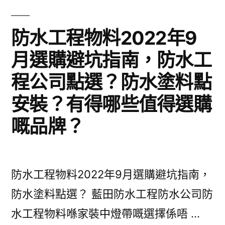
痛
防水工程物料2022年9
點
月選購避坑指南，防水工
及
解
程公司點選？防水塗料點
決
安裝？有得哪些值得選購
防
嘅品牌？
水
防
漏
防水工程物料2022年9月選購避坑指南，
方
防水塗料點選？ 藍田防水工程防水公司防
案
水工程物料喺家裝中燈帶嘅選擇係唔 …