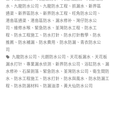
商
類：
水
、
九龍防水公司
、
九龍防水工程
、
抓漏水
、
新界區
場
通渠
、
新界區防水
、
新界防水工程
、
旺角防水公司
、
港島區通渠
、
港島區防水
、
漏水修补
、
灣仔防水公
電
司
、
維修水喉
、
緊急防水
、
荃灣防水工程
、
防水工
梯
程
、
防水工程施工
、
防水打針
、
防水打針教學
、
防水
推薦
、
防水補漏
、
防水費用
、
防水防漏
、
青衣防水公
廳
司
設
標
九龍防水公司
、
元朗防水公司
、
天花板漏水
、
天花板
計
籤:
漏水打针
、
專業漏水侦测
、
新界防水公司
、
浴缸防水
、
漏
水修补
、
石屎剝落
、
緊急防水
、
荃灣防水公司
、
衛生間防
各
水
、
防水工程施工
、
防水打針
、
防水與風水
、
防水防漏工
區
程
、
防水防漏材料
、
防漏油漆
、
黃大仙防水公司
域
防
水