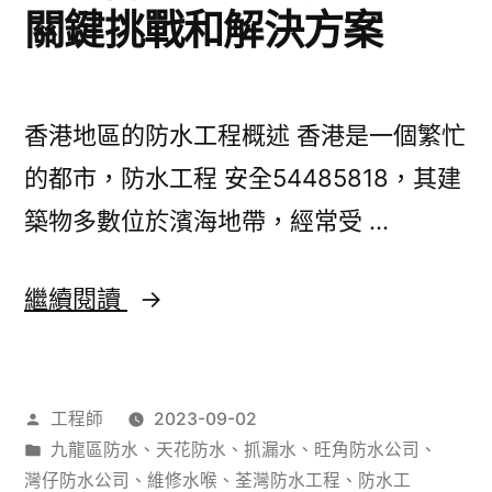
關鍵挑戰和解決方案
香港地區的防水工程概述 香港是一個繁忙
的都市，防水工程 安全54485818，其建
築物多數位於濱海地帶，經常受 …
香
繼續閱讀
港
防
作
工程師
2023-09-02
水
者：
分
九龍區防水
、
天花防水
、
抓漏水
、
旺角防水公司
、
工
類：
灣仔防水公司
、
維修水喉
、
荃灣防水工程
、
防水工