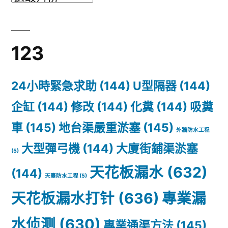
水
教
123
程
24小時緊急求助
(144)
U型隔器
(144)
企缸
(144)
修改
(144)
化糞
(144)
吸糞
車
(145)
地台渠嚴重淤塞
(145)
外牆防水工程
大型彈弓機
(144)
大廈街鋪渠淤塞
(5)
天花板漏水
(632)
(144)
天臺防水工程
(5)
天花板漏水打针
(636)
專業漏
水侦测
(630)
專業通渠方法
(145)