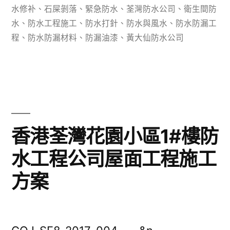
水修补
、
石屎剝落
、
緊急防水
、
荃灣防水公司
、
衛生間防
購
水
、
防水工程施工
、
防水打針
、
防水與風水
、
防水防漏工
避
程
、
防水防漏材料
、
防漏油漆
、
黃大仙防水公司
坑
指
南，
防
香港荃灣花園小區1#樓防
水
水工程公司屋面工程施工
工
程
方案
公
司